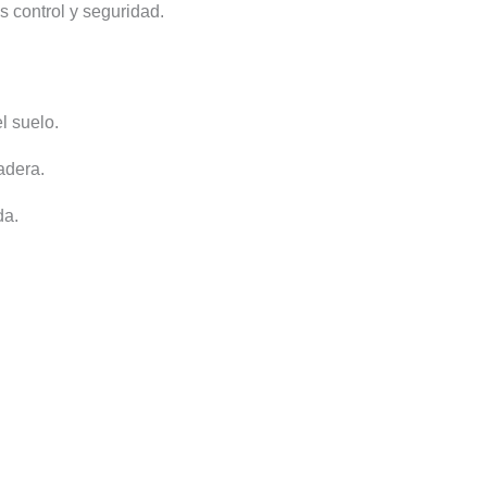
 control y seguridad.
l suelo.
adera.
da.