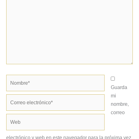
aquí...
Nombre*
Guarda
mi
Correo
nombre,
electrónico*
correo
Web
electrónico y web en este navegador para la próxima vez