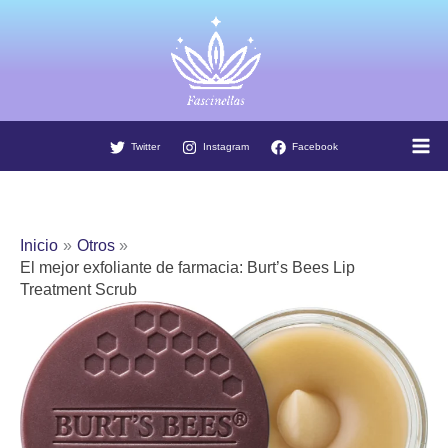
Ir
al
contenido
Twitter
Instagram
Facebook
Inicio
Otros
El mejor exfoliante de farmacia: Burt’s Bees Lip
Treatment Scrub